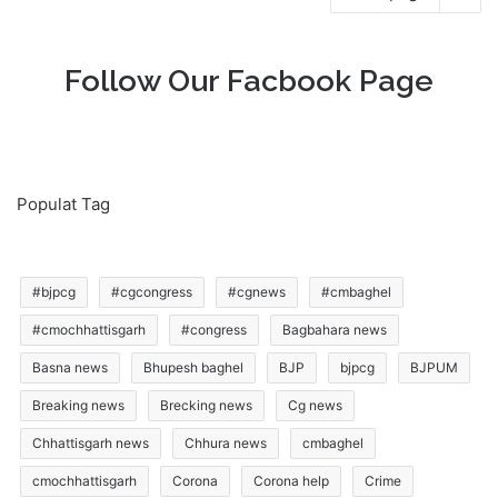
Follow Our Facbook Page
Populat Tag
#bjpcg
#cgcongress
#cgnews
#cmbaghel
#cmochhattisgarh
#congress
Bagbahara news
Basna news
Bhupesh baghel
BJP
bjpcg
BJPUM
Breaking news
Brecking news
Cg news
Chhattisgarh news
Chhura news
cmbaghel
cmochhattisgarh
Corona
Corona help
Crime