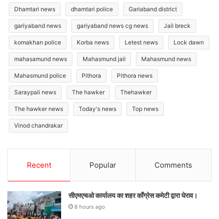
Dhamtari news
dhamtari police
Gariaband district
gariyaband news
gariyaband news cg news
Jail breck
komakhan police
Korba news
Letest news
Lock dawn
mahasamund news
Mahasmund jail
Mahasmund news
Mahasmund police
Pithora
Pithora news
Saraypali news
The hawker
Thehawker
The hawker news
Today's news
Top news
Vinod chandrakar
Recent
Popular
Comments
सीएमएचओ कार्यालय का शहर कॉंग्रेस कमेटी द्वारा घेराव।
8 hours ago