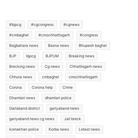
#bjpcg
#cgcongress
#cgnews
#cmbaghel
#cmochhattisgarh
#congress
Bagbahara news
Basna news
Bhupesh baghel
BJP
bjpcg
BJPUM
Breaking news
Brecking news
Cg news
Chhattisgarh news
Chhura news
cmbaghel
cmochhattisgarh
Corona
Corona help
Crime
Dhamtari news
dhamtari police
Gariaband district
gariyaband news
gariyaband news cg news
Jail breck
komakhan police
Korba news
Letest news