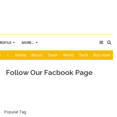
Sideba
Se
ROFILE
MORE…
Home
About
Team
World
Tech
Buy now!
for
Follow Our Facbook Page
Populat Tag