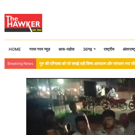
HOME
गरमा गरम न्यूज़
आस-पडोस
36गढ़
राष्ट्रीय
अंतरराष्ट
ब्लॉक कांग्रेस महामंत्री मयंक शर्मा की पहल रंग लाई, नगर के तालाबों
Breaking News