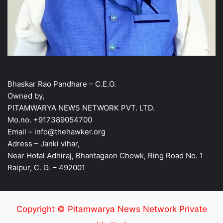
Bhaskar Rao Pandhare – C.E.O.
Owned by,
PITAMWARYA NEWS NETWORK PVT. LTD.
Mo.no. +917389054700
Email – info@thehawker.org
Adress – Janki vihar,
Near Hotal Adhiraj, Bhantagaon Chowk, Ring Road No. 1
Raipur, C. G. – 492001
Copyright © Pitamwarya News Network Private