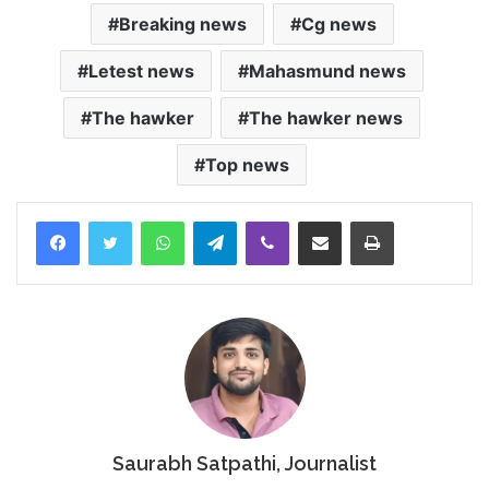
Breaking news
Cg news
Letest news
Mahasmund news
The hawker
The hawker news
Top news
Facebook
Twitter
WhatsApp
Telegram
Viber
Share via Email
Print
Saurabh Satpathi, Journalist