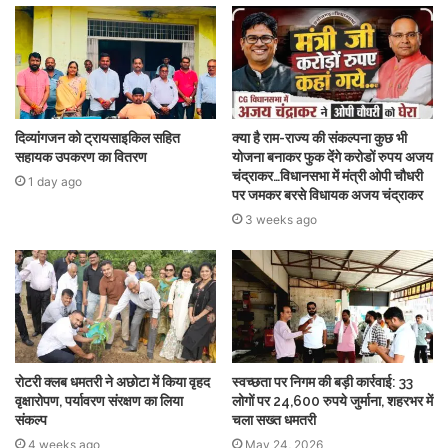
दिव्यांगजन को ट्रायसाइकिल सहित
क्या है राम-राज्य की संकल्पना कुछ भी
सहायक उपकरण का वितरण
योजना बनाकर फुक देंगे करोडों रुपय अजय
चंद्राकर…विधानसभा में मंत्री ओपी चौधरी
1 day ago
पर जमकर बरसे विधायक अजय चंद्राकर
3 weeks ago
रोटरी क्लब धमतरी ने अछोटा में किया वृहद
स्वच्छता पर निगम की बड़ी कार्रवाई: 33
वृक्षारोपण, पर्यावरण संरक्षण का लिया
लोगों पर 24,600 रुपये जुर्माना, शहरभर में
संकल्प
चला सख्त धमतरी
4 weeks ago
May 24, 2026