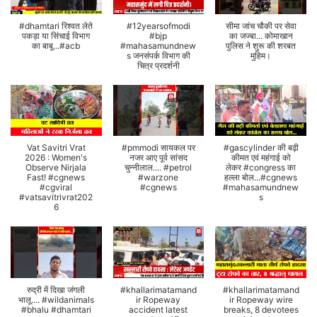
#dhamtari रिश्वत लेते
#12yearsofmodi
सीमा जांच चौकी पर सेवा
पकड़ा या सिंचाई विभाग
#bjp
का जज्बा... कोमाखान
का बाबू...#acb
#mahasamundnew
पुलिस ने शुरू की शरबत
s जनसंपर्क विभाग की
मुहिम।
चित्र प्रदर्शनी
Vat Savitri Vrat
#pmmodi सायकल पर
#gascylinder की बढ़ी
2026 : Women's
नजर आए पूर्व सांसद
कीमत एवं महंगाई को
Observe Nirjala
चुन्नीलाल.... #petrol
लेकर #congress का
Fast! #cgnews
#warzone
हल्ला बोल...#cgnews
#cgviral
#cgnews
#mahasamundnew
#vatsavitrivrat202
s
6
रुद्री में दिखा जंगली
#khallarimatamand
#khallarimatamand
भालू.... #wildanimals
ir Ropeway
ir Ropeway wire
#bhalu #dhamtari
accident latest
breaks, 8 devotees