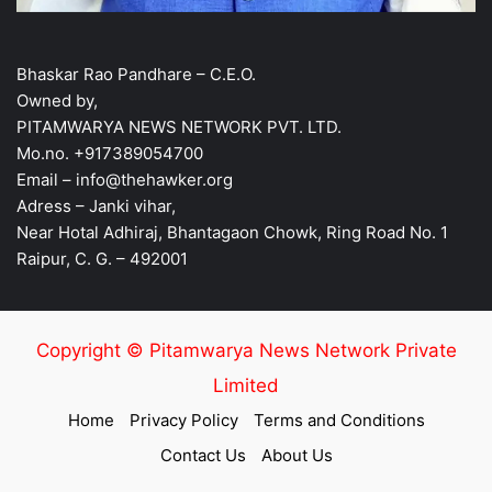
Bhaskar Rao Pandhare – C.E.O.
Owned by,
PITAMWARYA NEWS NETWORK PVT. LTD.
Mo.no. +917389054700
Email – info@thehawker.org
Adress – Janki vihar,
Near Hotal Adhiraj, Bhantagaon Chowk, Ring Road No. 1
Raipur, C. G. – 492001
Copyright © Pitamwarya News Network Private
Limited
Home
Privacy Policy
Terms and Conditions
Contact Us
About Us