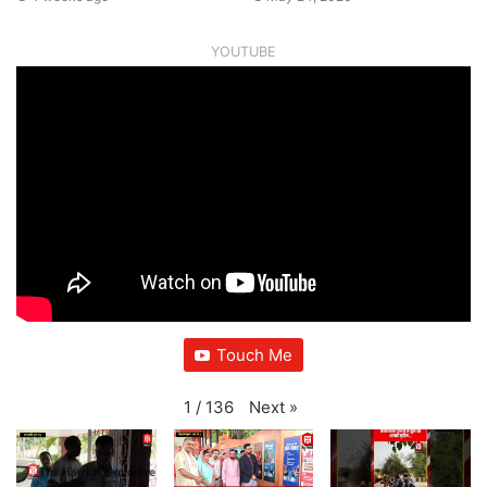
YOUTUBE
Touch Me
Next
»
1
/
136