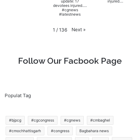
update: 17
injured....
devotees injured.....
#cgnews
#latestnews
Next
»
1
/
136
Follow Our Facbook Page
Populat Tag
#bjpcg
#cgcongress
#cgnews
#cmbaghel
#cmochhattisgarh
#congress
Bagbahara news