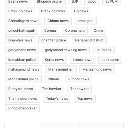
Basna news
Bhupesh baghel
BJP
bjpcg
BJPUM
Breaking news
Brecking news
Cg news
Chhattisgarh news
Chhura news
cmbaghel
cmochhattisgarh
Corona
Corona help
Crime
Dhamtari news
dhamtari police
Gariaband district
gariyaband news
gariyaband news cg news
Jail breck
komakhan police
Korba news
Letest news
Lock dawn
mahasamund news
Mahasmund jail
Mahasmund news
Mahasmund police
Pithora
Pithora news
Saraypali news
The hawker
Thehawker
The hawker news
Today's news
Top news
Vinod chandrakar