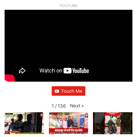
YOUTUBE
Touch Me
Next
»
1
/
136