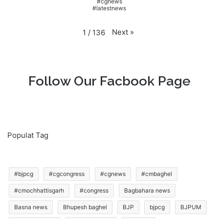
#cgnews
#latestnews
Next
»
1
/
136
Follow Our Facbook Page
Populat Tag
#bjpcg
#cgcongress
#cgnews
#cmbaghel
#cmochhattisgarh
#congress
Bagbahara news
Basna news
Bhupesh baghel
BJP
bjpcg
BJPUM