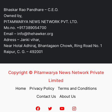
Bhaskar Rao Pandhare – C.E.O.
Owned by,
PITAMWARYA NEWS NETWORK PVT. LTD.
Mo.no. +917389054700
Email – info@thehawker.org
Adress – Janki vihar,
Near Hotal Adhiraj, Bhantagaon Chowk, Ring Road No. 1
Raipur, C. G. – 492001
Copyright © Pitamwarya News Network Private
Limited
Home
Privacy Policy
Terms and Conditions
Contact Us
About Us
Facebook
Twitter
YouTube
Instagram