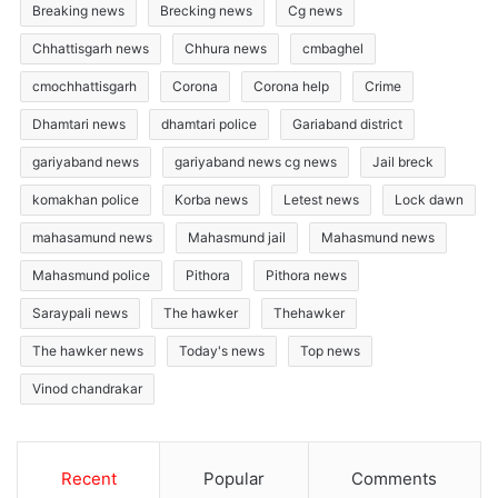
Breaking news
Brecking news
Cg news
Chhattisgarh news
Chhura news
cmbaghel
cmochhattisgarh
Corona
Corona help
Crime
Dhamtari news
dhamtari police
Gariaband district
gariyaband news
gariyaband news cg news
Jail breck
komakhan police
Korba news
Letest news
Lock dawn
mahasamund news
Mahasmund jail
Mahasmund news
Mahasmund police
Pithora
Pithora news
Saraypali news
The hawker
Thehawker
The hawker news
Today's news
Top news
Vinod chandrakar
Recent
Popular
Comments