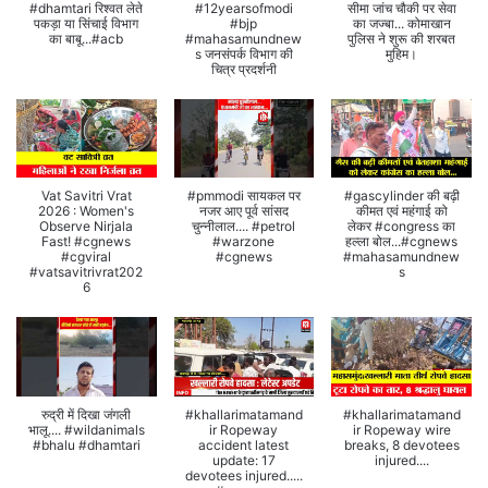
#dhamtari रिश्वत लेते
#12yearsofmodi
सीमा जांच चौकी पर सेवा
पकड़ा या सिंचाई विभाग
#bjp
का जज्बा... कोमाखान
का बाबू...#acb
#mahasamundnew
पुलिस ने शुरू की शरबत
s जनसंपर्क विभाग की
मुहिम।
चित्र प्रदर्शनी
Vat Savitri Vrat
#pmmodi सायकल पर
#gascylinder की बढ़ी
2026 : Women's
नजर आए पूर्व सांसद
कीमत एवं महंगाई को
Observe Nirjala
चुन्नीलाल.... #petrol
लेकर #congress का
Fast! #cgnews
#warzone
हल्ला बोल...#cgnews
#cgviral
#cgnews
#mahasamundnew
#vatsavitrivrat202
s
6
रुद्री में दिखा जंगली
#khallarimatamand
#khallarimatamand
भालू.... #wildanimals
ir Ropeway
ir Ropeway wire
#bhalu #dhamtari
accident latest
breaks, 8 devotees
update: 17
injured....
devotees injured.....