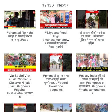
Next
»
1
/
136
#dhamtari रिश्वत लेते
#12yearsofmodi
सीमा जांच चौकी पर सेवा
पकड़ा या सिंचाई विभाग
#bjp
का जज्बा... कोमाखान
का बाबू...#acb
#mahasamundnew
पुलिस ने शुरू की शरबत
s जनसंपर्क विभाग की
मुहिम।
चित्र प्रदर्शनी
Vat Savitri Vrat
#pmmodi सायकल पर
#gascylinder की बढ़ी
2026 : Women's
नजर आए पूर्व सांसद
कीमत एवं महंगाई को
Observe Nirjala
चुन्नीलाल.... #petrol
लेकर #congress का
Fast! #cgnews
#warzone
हल्ला बोल...#cgnews
#cgviral
#cgnews
#mahasamundnew
#vatsavitrivrat202
s
6