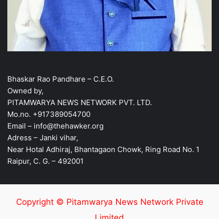
Bhaskar Rao Pandhare – C.E.O.
Owned by,
PITAMWARYA NEWS NETWORK PVT. LTD.
Mo.no. +917389054700
Email – info@thehawker.org
Adress – Janki vihar,
Near Hotal Adhiraj, Bhantagaon Chowk, Ring Road No. 1
Raipur, C. G. – 492001
Copyright © Pitamwarya News Network Private
Limited