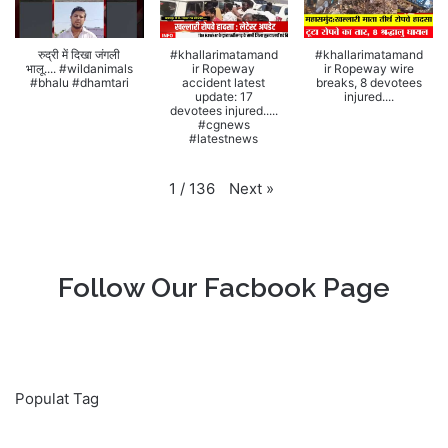
रुद्री में दिखा जंगली
#khallarimatamand
#khallarimatamand
भालू.... #wildanimals
ir Ropeway
ir Ropeway wire
#bhalu #dhamtari
accident latest
breaks, 8 devotees
update: 17
injured....
devotees injured.....
#cgnews
#latestnews
Next
»
1
/
136
Follow Our Facbook Page
Populat Tag