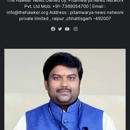
The Hawker News Owned by: Pitamwarya News Network
Pvt. Ltd Mob: +91-7389054700 | Email :
info@thehawker.org Address : pitamwarya news network
private limited , raipur ,chhattisgarh -492007
Instagram
Facebook
Twitter
YouTube