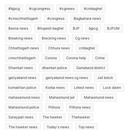
#bjpcg
#cgcongress
#cgnews
#cmbaghel
#cmochhattisgarh
#congress
Bagbahara news
Basna news
Bhupesh baghel
BJP
bjpcg
BJPUM
Breaking news
Brecking news
Cg news
Chhattisgarh news
Chhura news
cmbaghel
cmochhattisgarh
Corona
Corona help
Crime
Dhamtari news
dhamtari police
Gariaband district
gariyaband news
gariyaband news cg news
Jail breck
komakhan police
Korba news
Letest news
Lock dawn
mahasamund news
Mahasmund jail
Mahasmund news
Mahasmund police
Pithora
Pithora news
Saraypali news
The hawker
Thehawker
The hawker news
Today's news
Top news