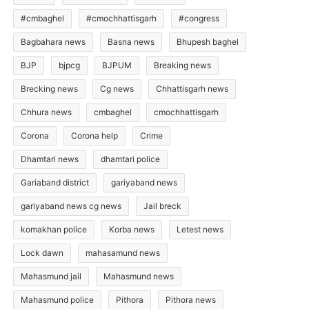
#cmbaghel
#cmochhattisgarh
#congress
Bagbahara news
Basna news
Bhupesh baghel
BJP
bjpcg
BJPUM
Breaking news
Brecking news
Cg news
Chhattisgarh news
Chhura news
cmbaghel
cmochhattisgarh
Corona
Corona help
Crime
Dhamtari news
dhamtari police
Gariaband district
gariyaband news
gariyaband news cg news
Jail breck
komakhan police
Korba news
Letest news
Lock dawn
mahasamund news
Mahasmund jail
Mahasmund news
Mahasmund police
Pithora
Pithora news