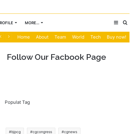
Sideba
Se
ROFILE
MORE…
Home
About
Team
World
Tech
Buy now!
for
Follow Our Facbook Page
Populat Tag
#bjpcg
#cgcongress
#cgnews