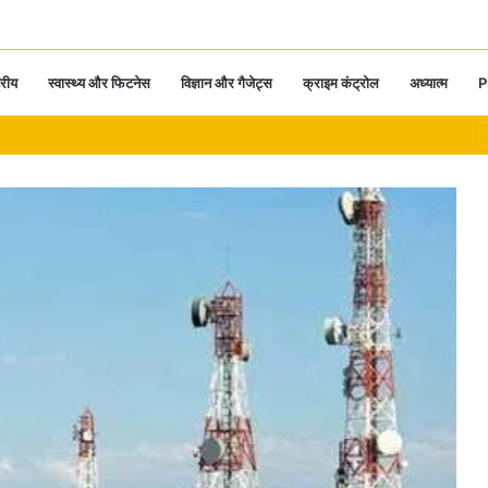
्रीय
स्वास्थ्य और फिटनेस
विज्ञान और गैजेट्स
क्राइम कंट्रोल
अध्यात्म
P
 में पहुंचेगा माटी युक्त पवित्र कलश … येत राम साहू