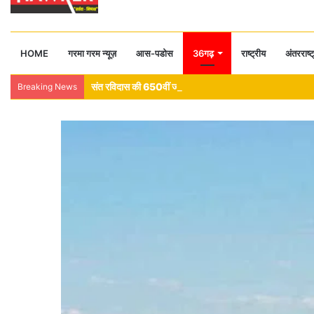
HOME
गरमा गरम न्यूज़
आस-पडोस
36गढ़
राष्ट्रीय
अंतरराष्ट
संत रविदास की 650वीं जयंती पर समरसता संकल्प अभियान, सभी मंडलों
Breaking News