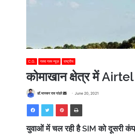
C.G.
गरमा गरम न्यूज़
राष्ट्रीय
कोमाखान क्षेत्र में Airt
Send
डॉ.भास्कर राव पांढरे
June 20, 2021
an
Facebook
Twitter
Pinterest
Print
email
युवाओं में चल रही है SIM को दूसरी कंप