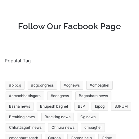
Follow Our Facbook Page
Populat Tag
#bjpcg
#cgcongress
#cgnews
#cmbaghel
#cmochhattisgarh
#congress
Bagbahara news
Basna news
Bhupesh baghel
BJP
bjpcg
BJPUM
Breaking news
Brecking news
Cg news
Chhattisgarh news
Chhura news
cmbaghel
cmochhattisgarh
Corona
Corona help
Crime