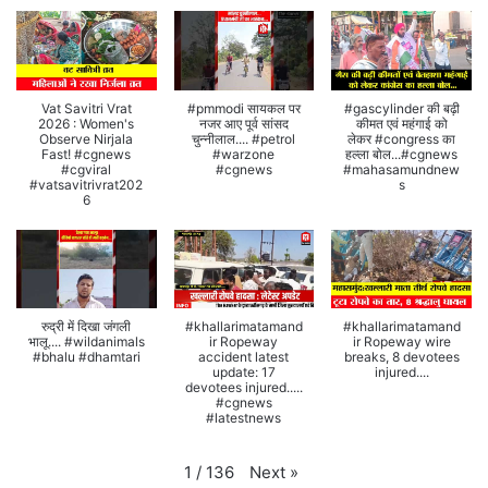
Vat Savitri Vrat
#pmmodi सायकल पर
#gascylinder की बढ़ी
2026 : Women's
नजर आए पूर्व सांसद
कीमत एवं महंगाई को
Observe Nirjala
चुन्नीलाल.... #petrol
लेकर #congress का
Fast! #cgnews
#warzone
हल्ला बोल...#cgnews
#cgviral
#cgnews
#mahasamundnew
#vatsavitrivrat202
s
6
रुद्री में दिखा जंगली
#khallarimatamand
#khallarimatamand
भालू.... #wildanimals
ir Ropeway
ir Ropeway wire
#bhalu #dhamtari
accident latest
breaks, 8 devotees
update: 17
injured....
devotees injured.....
#cgnews
#latestnews
Next
»
1
/
136