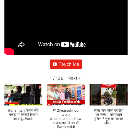
Touch Me
Next
»
1
/
136
#dhamtari रिश्वत लेते
#12yearsofmodi
सीमा जांच चौकी पर सेवा
पकड़ा या सिंचाई विभाग
#bjp
का जज्बा... कोमाखान
का बाबू...#acb
#mahasamundnew
पुलिस ने शुरू की शरबत
s जनसंपर्क विभाग की
मुहिम।
चित्र प्रदर्शनी