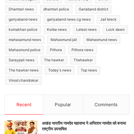
Dhamtari news
dhamtari police
Gariaband district
gariyaband news
gariyaband news cg news
Jail breck
komakhan police
Korba news
Letest news
Lock dawn
mahasamund news
Mahasmund jail
Mahasmund news
Mahasmund police
Pithora
Pithora news
Saraypali news
The hawker
Thehawker
The hawker news
Today's news
Top news
Vinod chandrakar
Recent
Popular
Comments
अखंड भारतीय नामदेव महासभा ने अभिताभ नामदेव को बनाया
राष्ट्रीय उपसचिव