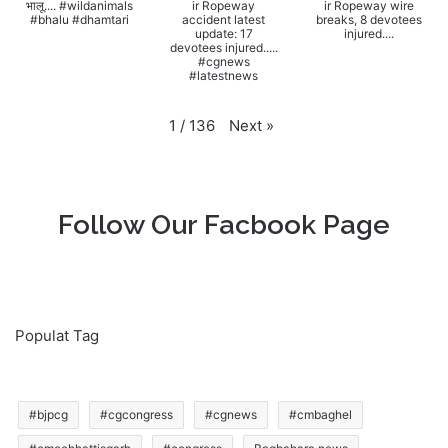
भालू.... #wildanimals
ir Ropeway
ir Ropeway wire
#bhalu #dhamtari
accident latest
breaks, 8 devotees
update: 17
injured....
devotees injured.....
#cgnews
#latestnews
Next
»
1
/
136
Follow Our Facbook Page
Populat Tag
#bjpcg
#cgcongress
#cgnews
#cmbaghel