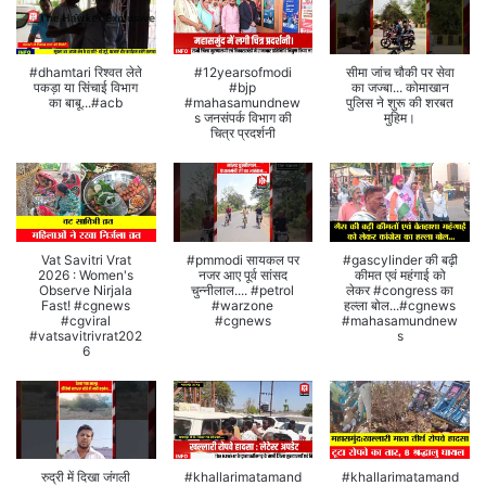
#dhamtari रिश्वत लेते
#12yearsofmodi
सीमा जांच चौकी पर सेवा
पकड़ा या सिंचाई विभाग
#bjp
का जज्बा... कोमाखान
का बाबू...#acb
#mahasamundnew
पुलिस ने शुरू की शरबत
s जनसंपर्क विभाग की
मुहिम।
चित्र प्रदर्शनी
Vat Savitri Vrat
#pmmodi सायकल पर
#gascylinder की बढ़ी
2026 : Women's
नजर आए पूर्व सांसद
कीमत एवं महंगाई को
Observe Nirjala
चुन्नीलाल.... #petrol
लेकर #congress का
Fast! #cgnews
#warzone
हल्ला बोल...#cgnews
#cgviral
#cgnews
#mahasamundnew
#vatsavitrivrat202
s
6
रुद्री में दिखा जंगली
#khallarimatamand
#khallarimatamand