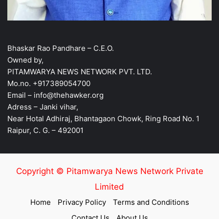
Bhaskar Rao Pandhare – C.E.O.
Owned by,
PITAMWARYA NEWS NETWORK PVT. LTD.
Mo.no. +917389054700
Email – info@thehawker.org
Adress – Janki vihar,
Near Hotal Adhiraj, Bhantagaon Chowk, Ring Road No. 1
Raipur, C. G. – 492001
Copyright © Pitamwarya News Network Private
Limited
Home
Privacy Policy
Terms and Conditions
Contact Us
About Us