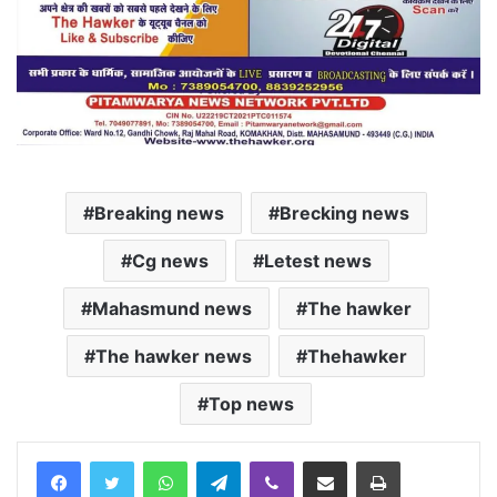
Breaking news
Brecking news
Cg news
Letest news
Mahasmund news
The hawker
The hawker news
Thehawker
Top news
Facebook
Twitter
WhatsApp
Telegram
Viber
Share via Email
Print