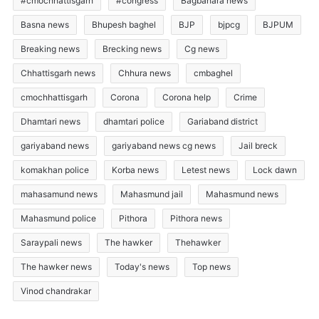
#cmochhattisgarh
#congress
Bagbahara news
Basna news
Bhupesh baghel
BJP
bjpcg
BJPUM
Breaking news
Brecking news
Cg news
Chhattisgarh news
Chhura news
cmbaghel
cmochhattisgarh
Corona
Corona help
Crime
Dhamtari news
dhamtari police
Gariaband district
gariyaband news
gariyaband news cg news
Jail breck
komakhan police
Korba news
Letest news
Lock dawn
mahasamund news
Mahasmund jail
Mahasmund news
Mahasmund police
Pithora
Pithora news
Saraypali news
The hawker
Thehawker
The hawker news
Today's news
Top news
Vinod chandrakar