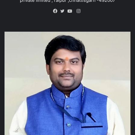
private limited , raipur ,chhattisgarh -492007
Instagram
Facebook
Twitter
YouTube