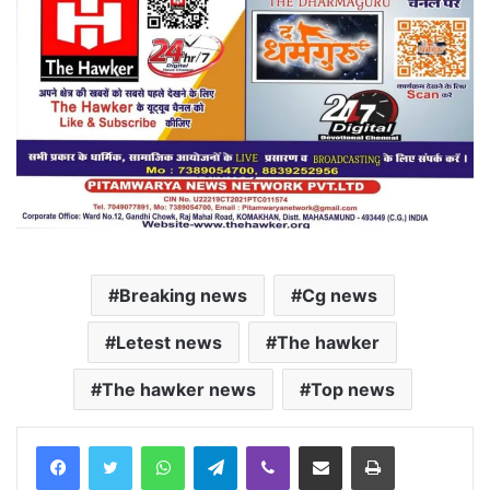
Breaking news
Cg news
Letest news
The hawker
The hawker news
Top news
Facebook
Twitter
WhatsApp
Telegram
Viber
Share via Email
Print