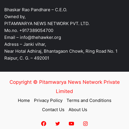
Bhaskar Rao Pandhare – C.E.O.
Owned by,
PITAMWARYA NEWS NETWORK PVT. LTD.
Mo.no. +917389054700
Email – info@thehawker.org
Adress – Janki vihar,
Near Hotal Adhiraj, Bhantagaon Chowk, Ring Road No. 1
Raipur, C. G. – 492001
Copyright © Pitamwarya News Network Private
Limited
Home
Privacy Policy
Terms and Conditions
Contact Us
About Us
Facebook
Twitter
YouTube
Instagram