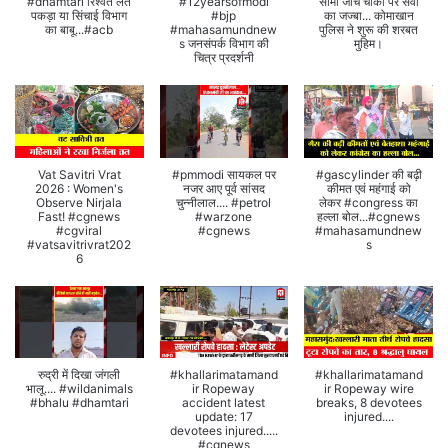
#dhamtari रिश्वत लेते
#12yearsofmodi
सीमा जांच चौकी पर सेवा
पकड़ा या सिंचाई विभाग
#bjp
का जज्बा... कोमाखान
का बाबू...#acb
#mahasamundnew
पुलिस ने शुरू की शरबत
s जनसंपर्क विभाग की
मुहिम।
चित्र प्रदर्शनी
Vat Savitri Vrat
#pmmodi सायकल पर
#gascylinder की बढ़ी
2026 : Women's
नजर आए पूर्व सांसद
कीमत एवं महंगाई को
Observe Nirjala
चुन्नीलाल.... #petrol
लेकर #congress का
Fast! #cgnews
#warzone
हल्ला बोल...#cgnews
#cgviral
#cgnews
#mahasamundnew
#vatsavitrivrat202
s
6
रुद्री में दिखा जंगली
#khallarimatamand
#khallarimatamand
भालू.... #wildanimals
ir Ropeway
ir Ropeway wire
#bhalu #dhamtari
accident latest
breaks, 8 devotees
update: 17
injured....
devotees injured.....
#cgnews