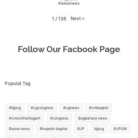
#latestnews
Next
»
1
/
136
Follow Our Facbook Page
Populat Tag
#bjpcg
#cgcongress
#cgnews
#cmbaghel
#cmochhattisgarh
#congress
Bagbahara news
Basna news
Bhupesh baghel
BJP
bjpcg
BJPUM