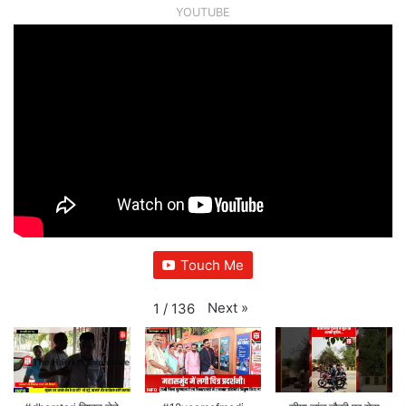
YOUTUBE
Touch Me
Next
»
1
/
136