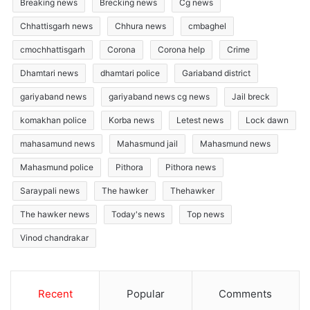
Breaking news
Brecking news
Cg news
Chhattisgarh news
Chhura news
cmbaghel
cmochhattisgarh
Corona
Corona help
Crime
Dhamtari news
dhamtari police
Gariaband district
gariyaband news
gariyaband news cg news
Jail breck
komakhan police
Korba news
Letest news
Lock dawn
mahasamund news
Mahasmund jail
Mahasmund news
Mahasmund police
Pithora
Pithora news
Saraypali news
The hawker
Thehawker
The hawker news
Today's news
Top news
Vinod chandrakar
Recent
Popular
Comments