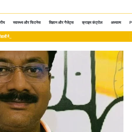
्रीय
स्वास्थ्य और फिटनेस
विज्ञान और गैजेट्स
क्राइम कंट्रोल
अध्यात्म
P
 में पहुंचेगा माटी युक्त पवित्र कलश … येत राम साहू