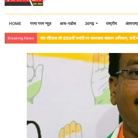
HOME
गरमा गरम न्यूज़
आस-पडोस
36गढ़
राष्ट्रीय
अंतरराष्ट
संत रविदास की 650वीं जयंती पर समरसता संकल्प अभियान, सभी मंडलों
Breaking News