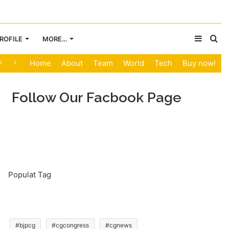
Sideba
Se
ROFILE
MORE…
Home
About
Team
World
Tech
Buy now!
for
Follow Our Facbook Page
Populat Tag
#bjpcg
#cgcongress
#cgnews