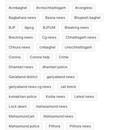
#cmbaghel
#cmochhattisgarh
#congress
Bagbahara news
Basna news
Bhupesh baghel
BJP
bjpcg
BJPUM
Breaking news
Brecking news
Cg news
Chhattisgarh news
Chhura news
cmbaghel
cmochhattisgarh
Corona
Corona help
Crime
Dhamtari news
dhamtari police
Gariaband district
gariyaband news
gariyaband news cg news
Jail breck
komakhan police
Korba news
Letest news
Lock dawn
mahasamund news
Mahasmund jail
Mahasmund news
Mahasmund police
Pithora
Pithora news