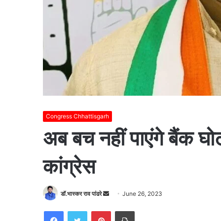
Congress Chhattisgarh
अब बच नहीं पाएंगे बैंक घ
कांग्रेस
Send
डॉ.भास्कर राव पांढरे
June 26, 2023
an
Facebook
Twitter
Pinterest
Print
email