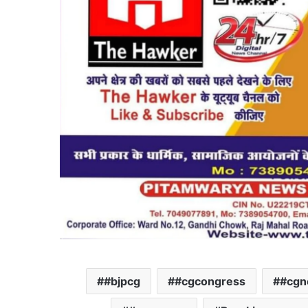
#bjpcg
#cgcongress
#cgn