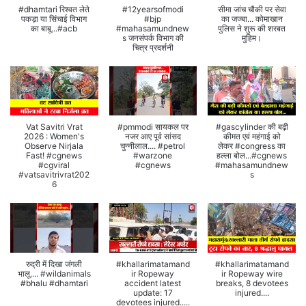
#dhamtari रिश्वत लेते
#12yearsofmodi
सीमा जांच चौकी पर सेवा
पकड़ा या सिंचाई विभाग
#bjp
का जज्बा... कोमाखान
का बाबू...#acb
#mahasamundnew
पुलिस ने शुरू की शरबत
s जनसंपर्क विभाग की
मुहिम।
चित्र प्रदर्शनी
Vat Savitri Vrat
#pmmodi सायकल पर
#gascylinder की बढ़ी
2026 : Women's
नजर आए पूर्व सांसद
कीमत एवं महंगाई को
Observe Nirjala
चुन्नीलाल.... #petrol
लेकर #congress का
Fast! #cgnews
#warzone
हल्ला बोल...#cgnews
#cgviral
#cgnews
#mahasamundnew
#vatsavitrivrat202
s
6
रुद्री में दिखा जंगली
#khallarimatamand
#khallarimatamand
भालू.... #wildanimals
ir Ropeway
ir Ropeway wire
#bhalu #dhamtari
accident latest
breaks, 8 devotees
update: 17
injured....
devotees injured.....