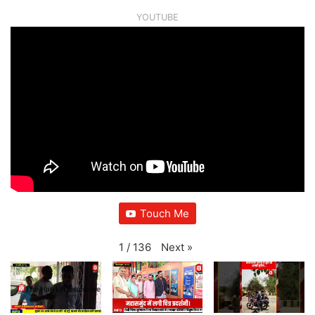
YOUTUBE
Touch Me
Next
»
1
/
136