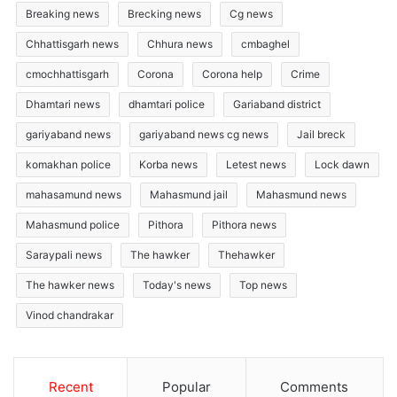
Breaking news
Brecking news
Cg news
Chhattisgarh news
Chhura news
cmbaghel
cmochhattisgarh
Corona
Corona help
Crime
Dhamtari news
dhamtari police
Gariaband district
gariyaband news
gariyaband news cg news
Jail breck
komakhan police
Korba news
Letest news
Lock dawn
mahasamund news
Mahasmund jail
Mahasmund news
Mahasmund police
Pithora
Pithora news
Saraypali news
The hawker
Thehawker
The hawker news
Today's news
Top news
Vinod chandrakar
Recent
Popular
Comments