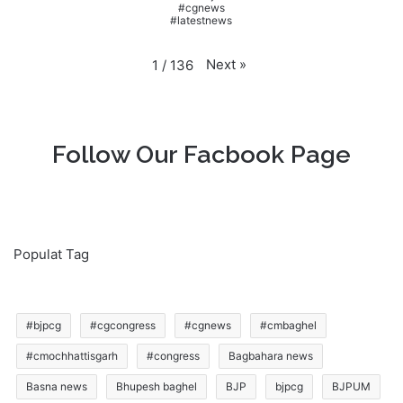
#cgnews
#latestnews
Next
»
1
/
136
Follow Our Facbook Page
Populat Tag
#bjpcg
#cgcongress
#cgnews
#cmbaghel
#cmochhattisgarh
#congress
Bagbahara news
Basna news
Bhupesh baghel
BJP
bjpcg
BJPUM