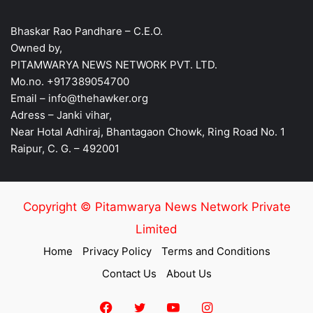
Bhaskar Rao Pandhare – C.E.O.
Owned by,
PITAMWARYA NEWS NETWORK PVT. LTD.
Mo.no. +917389054700
Email – info@thehawker.org
Adress – Janki vihar,
Near Hotal Adhiraj, Bhantagaon Chowk, Ring Road No. 1
Raipur, C. G. – 492001
Copyright © Pitamwarya News Network Private
Limited
Home
Privacy Policy
Terms and Conditions
Contact Us
About Us
Facebook
Twitter
YouTube
Instagram