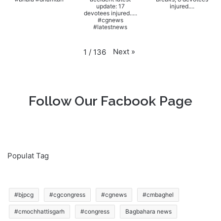
update: 17
injured....
devotees injured.....
#cgnews
#latestnews
Next
»
1
/
136
Follow Our Facbook Page
Populat Tag
#bjpcg
#cgcongress
#cgnews
#cmbaghel
#cmochhattisgarh
#congress
Bagbahara news