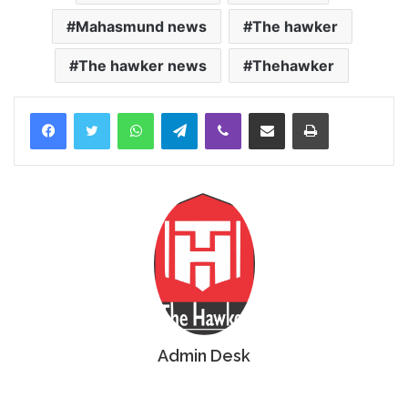
Mahasmund news
The hawker
The hawker news
Thehawker
Facebook
Twitter
WhatsApp
Telegram
Viber
Share via Email
Print
Admin Desk