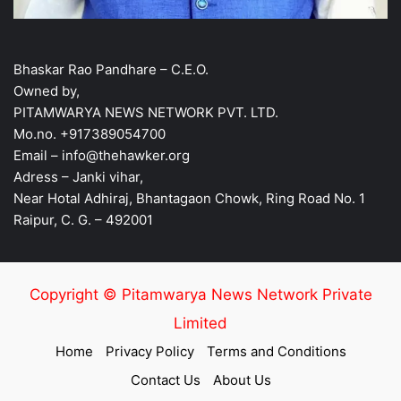
Bhaskar Rao Pandhare – C.E.O.
Owned by,
PITAMWARYA NEWS NETWORK PVT. LTD.
Mo.no. +917389054700
Email – info@thehawker.org
Adress – Janki vihar,
Near Hotal Adhiraj, Bhantagaon Chowk, Ring Road No. 1
Raipur, C. G. – 492001
Copyright © Pitamwarya News Network Private
Limited
Home
Privacy Policy
Terms and Conditions
Contact Us
About Us