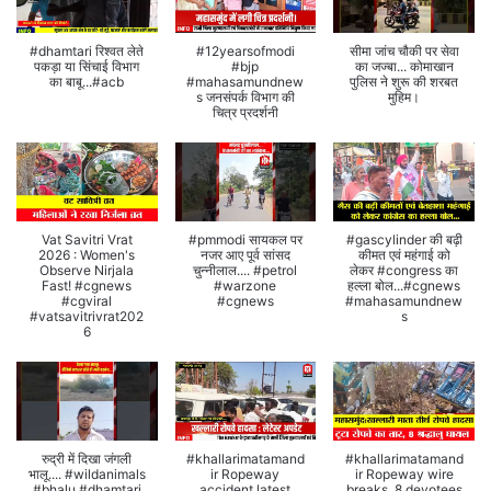
#dhamtari रिश्वत लेते
#12yearsofmodi
सीमा जांच चौकी पर सेवा
पकड़ा या सिंचाई विभाग
#bjp
का जज्बा... कोमाखान
का बाबू...#acb
#mahasamundnew
पुलिस ने शुरू की शरबत
s जनसंपर्क विभाग की
मुहिम।
चित्र प्रदर्शनी
Vat Savitri Vrat
#pmmodi सायकल पर
#gascylinder की बढ़ी
2026 : Women's
नजर आए पूर्व सांसद
कीमत एवं महंगाई को
Observe Nirjala
चुन्नीलाल.... #petrol
लेकर #congress का
Fast! #cgnews
#warzone
हल्ला बोल...#cgnews
#cgviral
#cgnews
#mahasamundnew
#vatsavitrivrat202
s
6
रुद्री में दिखा जंगली
#khallarimatamand
#khallarimatamand
भालू.... #wildanimals
ir Ropeway
ir Ropeway wire
#bhalu #dhamtari
accident latest
breaks, 8 devotees