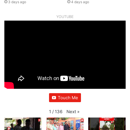
3 days ago
4 days ago
YOUTUBE
Touch Me
Next
»
1
/
136