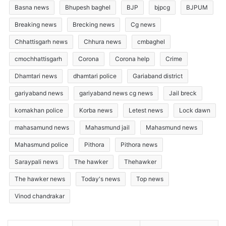
Basna news
Bhupesh baghel
BJP
bjpcg
BJPUM
Breaking news
Brecking news
Cg news
Chhattisgarh news
Chhura news
cmbaghel
cmochhattisgarh
Corona
Corona help
Crime
Dhamtari news
dhamtari police
Gariaband district
gariyaband news
gariyaband news cg news
Jail breck
komakhan police
Korba news
Letest news
Lock dawn
mahasamund news
Mahasmund jail
Mahasmund news
Mahasmund police
Pithora
Pithora news
Saraypali news
The hawker
Thehawker
The hawker news
Today's news
Top news
Vinod chandrakar